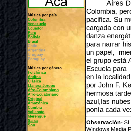
Aires Del 
Colombia, pero
Música por país
pacifica. Su m
Colombia
Venezuela
cargada con u
Ecuador
Peru
danza energét
Bolivia
Brasil
para narrar hi
Chile
Argentina
un papel, mie
Uruguay
el grupo está 
Paraguay
Escuela para e
Música por género
Folclórica
en la localid
Andina
Clásica
por John F. K
Llanera-Joropo
Afro-Colombiano
hermosa tarde
Afro-Ecuatoriano
Original
azul,las nube
Amazónica
Cumbia
ponía cada v
Vallenato
Merengue
Salsa
Observación
- Si
Son
Windows Media P