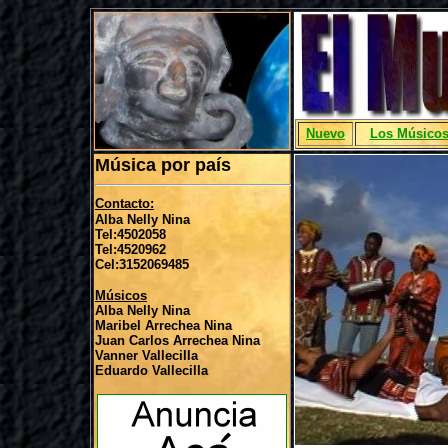
Nuevo
Los Músico
Música por país
Contacto:
Alba Nelly Nina
Tel:4502058
Tel:4520962
Cel:3152069485
Músicos
Alba Nelly Nina
Maribel Arrechea Nina
Juan Carlos Arrechea Nina
Vanner Vallecilla
Eduardo Vallecilla