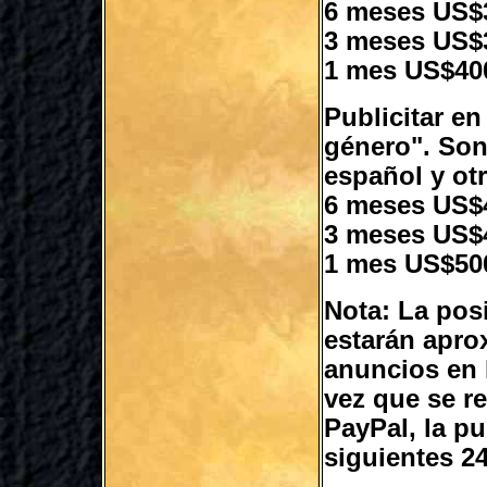
6 meses US$
3 meses US$
1 mes US$40
Publicitar e
género". Son
español y ot
6 meses US$
3 meses US$
1 mes US$50
Nota: La posi
estarán apro
anuncios en 
vez que se r
PayPal, la pu
siguientes 2