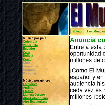
Nuevo
Los Músico
Música por país
Anuncia co
Colombia
Venezuela
Entre a esta 
Ecuador
Peru
oportunidad d
Bolivia
millones de c
Brasil
Chile
Argentina
¡Como El Mun
Uruguay
Paraguay
español y en 
Música por género
audiencia hi
Folclórica
Andina
cada vez es 
Clásica
Llanera-Joropo
millones resi
Afro-Colombiano
Afro-Ecuatoriano