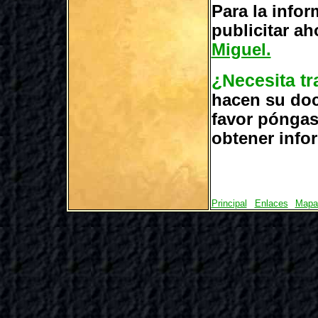
Para la info
publicitar a
Miguel.
¿Necesita tr
hacen su doc
favor póngas
obtener info
Principal
Enlaces
Mapa 