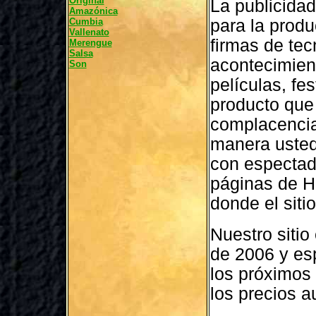
Original
La publicidad
Amazónica
Cumbia
para la produ
Vallenato
firmas de tec
Merengue
Salsa
acontecimien
Son
películas, fes
producto que 
complacencia
manera usted
con espectado
páginas de H
donde el siti
Nuestro siti
de 2006 y es
los próximos
los precios 