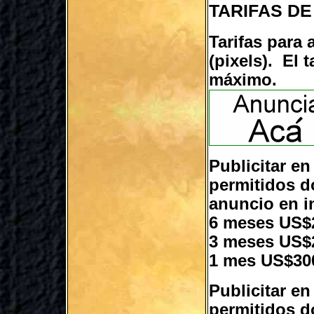
TARIFAS DE
Tarifas para
(pixels). El 
máximo.
Publicitar en
permitidos d
anuncio en i
6 meses US$
3 meses US$
1 mes US$30
Publicitar e
permitidos d