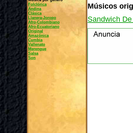
Folclórica
Músicos orig
Andina
Clásica
Sandwich De 
Llanera-Joropo
Afro-Colombiano
Afro-Ecuatoriano
Original
Amazónica
Cumbia
Vallenato
Merengue
Salsa
Son