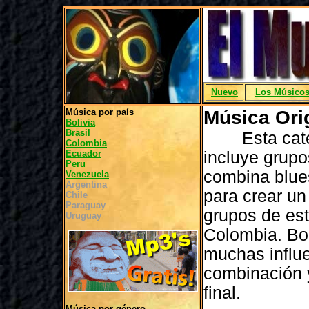
Nuevo
Los Músico
Música por país
Música Ori
Bolivia
Brasil
Esta catego
Colombia
Ecuador
incluye grup
Peru
combina blues
Venezuela
Argentina
para crear u
Chile
Paraguay
grupos de est
Uruguay
Colombia. Bo
muchas influ
combinación y
final.
Música por género