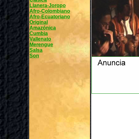
Llanera-Joropo
Afro-Colombiano
Afro-Ecuatoriano
Original
Amazónica
Cumbia
Vallenato
Merengue
Salsa
Son