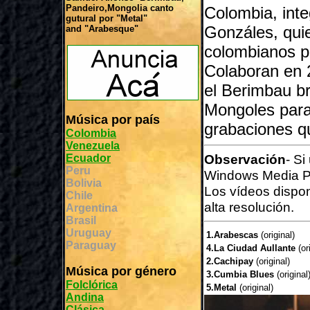
Pandeiro,Mongolia canto
Colombia, inte
gutural por "Metal"
Gonzáles, qui
and "Arabesque"
colombianos pa
Colaboran en 2
el Berimbau br
Mongoles para
Música por país
grabaciones q
Colombia
Venezuela
Observación
- Si
Ecuador
Peru
Windows Media P
Bolivia
Los vídeos dispo
Chile
alta resolución.
Argentina
Brasil
Uruguay
1.Arabescas
(original)
Paraguay
4.La Ciudad Aullante
(or
2.Cachipay
(original)
Música por género
3.Cumbia Blues
(original
Folclórica
5.Metal
(original)
Andina
Clásica