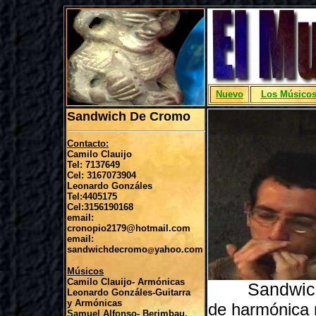
Nuevo
Los Músico
Sandwich De Cromo
Contacto:
Camilo Clauijo
Tel: 7137649
Cel: 3167073904
Leonardo Gonzáles
Tel:4405175
Cel:3156190168
email:
cronopio2179@hotmail.com
email:
sandwichdecromo
yahoo.com
@
Músicos
Camilo Clauijo- Armónicas
Sandwich 
Leonardo Gonzáles-Guitarra
y Armónicas
de harmónica 
Samuel Alfonso- Berimbau,