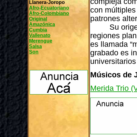
compleja com
Llanera-Joropo
Afro-Ecuatoriano
con múltiples
Afro-Colombiano
patrones alte
Original
Amazónica
Su origen p
Cumbia
regiones pla
Vallenato
Merengue
es llamada “m
Salsa
grabado es in
Son
universitario
Músicos de 
Merida Trio (