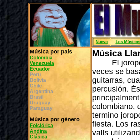
Nuevo
Los Músico
Música por país
Música Lla
Colombia
El joropo t
Venezuela
Ecuador
veces se basa
Peru
guitarras, cu
Bolivia
Chile
percusión. És
Argentina
principalment
Brasil
Uruguay
colombiano, d
Paraguay
termino joropo
Música por género
fiesta. Los r
Folclórica
Andina
valls utilizan
Clásica