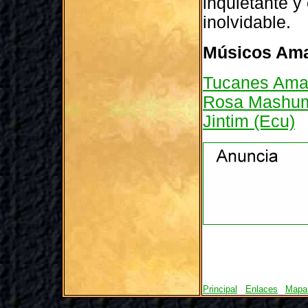
inquietante 
inolvidable.
Músicos Am
Tucanes Ama
Rosa Mashuma
Jintim (Ecu)
Principal
Enlaces
Mapa 