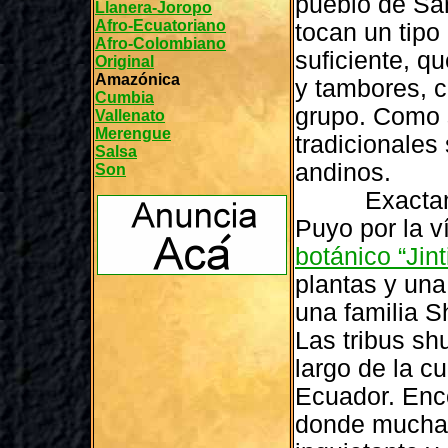
pueblo de San
Llanera-Joropo
Afro-Ecuatoriano
tocan un tip
Afro-Colombiano
suficiente, qu
Original
Amazónica
y tambores, c
Cumbia
grupo. Como s
Vallenato
Merengue
tradicionale
Salsa
andinos.
Son
Exactamente
Puyo por la v
botánico “Jint
plantas y una
una familia S
Las tribus sh
largo de la c
Ecuador. Enc
donde muchas