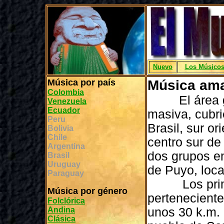
Nuevo
Los Músico
Música por país
Música am
Colombia
El área geo
Venezuela
Ecuador
masiva, cubri
Peru
Brasil, sur o
Bolivia
Chile
centro sur d
Argentina
dos grupos en
Brasil
Uruguay
de Puyo, loca
Paraguay
Los prime
Música por género
perteneciente
Folclórica
Andina
unos 30 k.m. 
Clásica