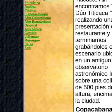
Folclórica
encontramos 
Andina
Clásica
Dúo Titicaca "
Llanera-Joropo
Afro-Colombiano
realizando un
Afro-Ecuatoriano
presentación 
Original
Amazónica
restaurante y
Cumbia
Vallenato
terminamos
Merengue
Salsa
grabándolos 
Son
escenario ubi
en un antiguo
observatorio
astronómico I
sobre una col
de 500 pies d
altura, encim
la ciudad.
Copacaban