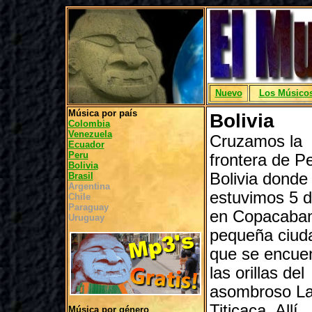
Nuevo
Los Músico
Música por país
Bolivia
Colombia
Venezuela
Cruzamos la
Ecuador
Peru
frontera de P
Bolivia
Bolivia donde
Brasil
Argentina
estuvimos 5 d
Chile
Paraguay
en Copacaba
Uruguay
pequeña ciud
que se encuen
las orillas del
asombroso L
Titicaca. Allí
Música por género