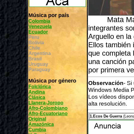
Música por país
Mata Ma
Colombia
Venezuela
integrantes s
Ecuador
Arguello en la
Peru
Bolivia
Ellos también 
Chile
que completa 
Argentina
Brasil
una canción pa
Uruguay
por primera ve
Paraguay
Música por género
Observación
- Si
Folclórica
Windows Media P
Andina
Los vídeos dispo
Clásica
Llanera-Joropo
alta resolución.
Afro-Colombiano
Afro-Ecuatoriano
1.Ecos De Guerra
(Leona
Original
Amazónica
Cumbia