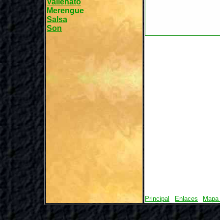
Vallenato
Merengue
Salsa
Son
Principal
Enlaces
Mapa 