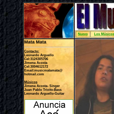
Nuevo
Los Músico
Mata Mata
Contacto:
Leonardo Arguello
Cel:3124305706
Jimena Acosta
Cel:3004612172
Email:musicmatamata@
hotmail.com
Músicos
Jimena Acosta- Singer
Juan Pablo Trivito-Bass
Leonardo Arguello-Guitar