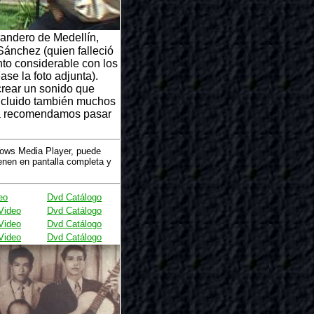
randero de Medellín,
Sánchez (quien falleció
nto considerable con los
se la foto adjunta).
crear un sonido que
incluido también muchos
bia recomendamos pasar
dows Media Player, puede
nen en pantalla completa y
eo
Dvd Catálogo
Video
Dvd Catálogo
Video
Dvd Catálogo
Video
Dvd Catálogo