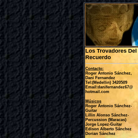
Los Trovadores Del
Recuerdo
Contacto:
Roger Antonio Sánchez,
Dani Fernandez
Tel:(Medellin) 3420509
Email:danifernandez67@
hotmail.com
Músicos
Roger Antonio Sánchez-
Guitar
Lillin Alonso Sánchez-
Percussion (Maracas)
Jorge Lopez-Guitar
Edison Alberto Sánchez
Dorian Sánchez