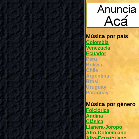
Música por país
Colombia
Venezuela
Ecuador
Peru
Bolivia
Chile
Argentina
Brasil
Uruguay
Paraguay
Música por género
Folclórica
Andina
Clásica
Llanera-Joropo
Afro-Colombiano
Afro-Ecuatoriano