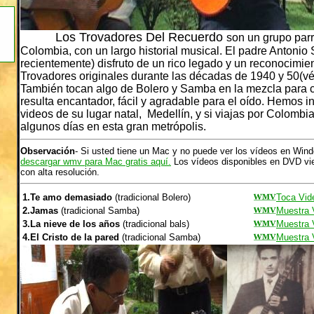
Los Trovadores Del Recuerdo
son un grupo par
Colombia, con un largo historial musical. El padre Antonio 
recientemente) disfruto de un rico legado y un reconocimie
Trovadores originales durante las décadas de 1940 y 50(véa
También tocan algo de Bolero y Samba en la mezcla para 
resulta encantador, fácil y agradable para el oído. Hemos 
videos de su lugar natal, Medellín, y si viajas por Colom
algunos días en esta gran metrópolis.
Observación
- Si usted tiene un Mac y no puede ver los vídeos en Win
descargar wmv para Mac gratis aquí.
Los vídeos disponibles en DVD vie
con alta resolución.
1.Te amo demasiado
(tradicional Bolero)
Toca Vid
2.Jamas
(tradicional Samba)
Muestra 
3.La nieve de los años
(tradicional bals)
Muestra 
4.El Cristo de la pared
(tradicional Samba)
Muestra 