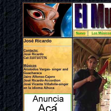
Nuevo
Los Músico
José Ricardo
Contacto:
José Ricardo
Cel:3107107776
Músicos
Aristodos Vargas- singer and
Guacharaca
Jairo Alfonso-Cajero
José Ricardo-Accordion
José Vicente Villafoñe-singer
en la idioma Aihuca