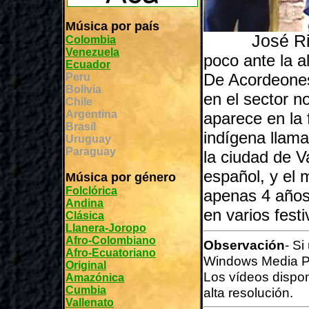
Música por país
José Ric
Colombia
Venezuela
poco ante la a
Ecuador
De Acordeones
Peru
Bolivia
en el sector n
Chile
Argentina
aparece en la 
Brasil
indígena llama
Uruguay
Paraguay
la ciudad de V
español, y el
Música por género
Folclórica
apenas 4 años
Andina
en varios festi
Clásica
Llanera-Joropo
Afro-Colombiano
Observación
- Si
Afro-Ecuatoriano
Windows Media P
Original
Los vídeos dispo
Amazónica
Cumbia
alta resolución.
Vallenato