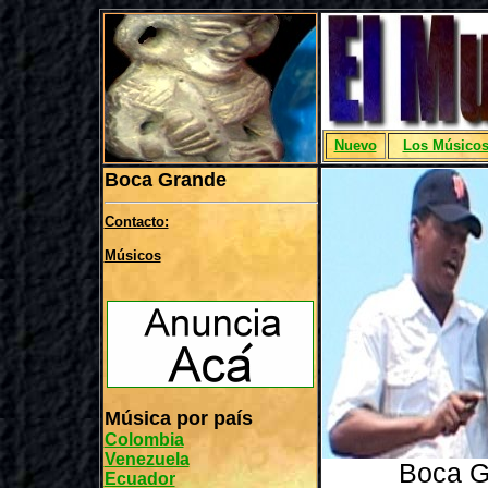
Nuevo
Los Músico
Boca Grande
Contacto:
Músicos
Música por país
Colombia
Venezuela
Boca Gr
Ecuador