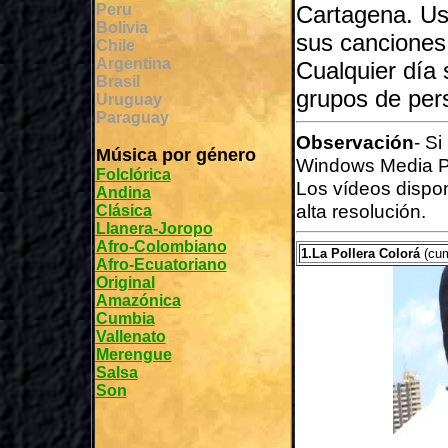
Peru
Cartagena. Us
Bolivia
sus canciones 
Chile
Argentina
Cualquier día
Brasil
grupos de per
Uruguay
Paraguay
Observación
- S
Música por género
Windows Media P
Folclórica
Los vídeos dispo
Andina
alta resolución.
Clásica
Llanera-Joropo
Afro-Colombiano
1.La Pollera Colorá
(cu
Afro-Ecuatoriano
Original
Amazónica
Cumbia
Vallenato
Merengue
Salsa
Son