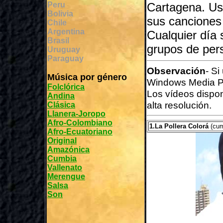
Peru
Cartagena. Us
Bolivia
sus canciones 
Chile
Argentina
Cualquier día
Brasil
grupos de per
Uruguay
Paraguay
Observación
- Si
Música por género
Windows Media P
Folclórica
Los vídeos dispo
Andina
alta resolución.
Clásica
Llanera-Joropo
Afro-Colombiano
1.La Pollera Colorá
(cum
Afro-Ecuatoriano
Original
Amazónica
Cumbia
Vallenato
Merengue
Salsa
Son