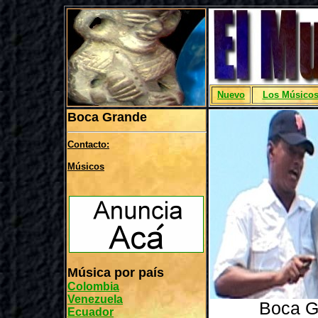
Nuevo
Los Músico
Boca Grande
Contacto:
Músicos
Música por país
Colombia
Venezuela
Boca Gr
Ecuador