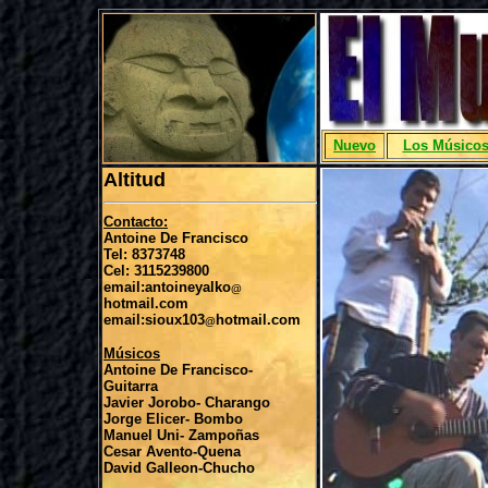
Nuevo
Los Músico
Altitud
Contacto:
Antoine De Francisco
Tel: 8373748
Cel: 3115239800
email:antoineyalko
@
hotmail.com
email:sioux103
hotmail.com
@
Músicos
Antoine De Francisco-
Guitarra
Javier Jorobo- Charango
Jorge Elicer- Bombo
Manuel Uni- Zampoñas
Cesar Avento-Quena
David Galleon-Chucho