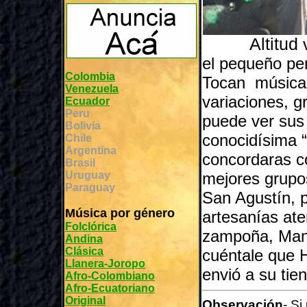
Altitud
v
el pequeño p
Colombia
Tocan música 
Venezuela
variaciones, g
Ecuador
Peru
puede ver sus 
Bolivia
conocidísima 
Chile
Argentina
concordaras co
Brasil
Uruguay
mejores grupos
Paraguay
San Agustín, p
Música por género
artesanías ate
Folclórica
zampoña, Manu
Andina
Clásica
cuéntale que H
Llanera-Joropo
envió a su tie
Afro-Colombiano
Afro-Ecuatoriano
Original
Observación
- Si