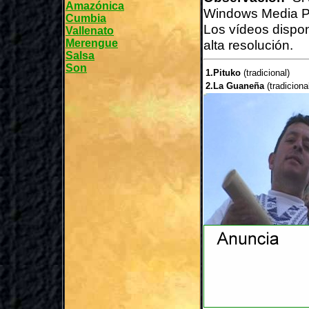
Amazónica
Windows Media P
Cumbia
Los vídeos dispo
Vallenato
Merengue
alta resolución.
Salsa
Son
1.Pituko
(tradicional)
2.La Guaneña
(tradiciona