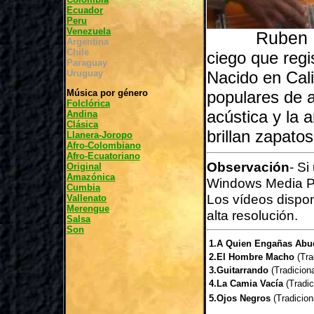
Ecuador
Peru
Venezuela
Ruben D
Argentina
Chile
ciego que regi
Paraguay
Uruguay
Nacido en Cali
Música por género
populares de 
Folclórica
acústica y la 
Andina
Clásica
brillan zapato
Llanera-Joropo
Afro-Colombiano
Afro-Ecuatoriano
Observación
- Si
Original
Amazónica
Windows Media P
Cumbia
Los vídeos dispo
Vallenato
Merengue
alta resolución.
Salsa
Son
1.A Quien Engañas Abu
2.El Hombre Macho
(Tra
3.Guitarrando
(Tradiciona
4.La Camia Vacía
(Tradic
5.Ojos Negros
(Tradicion