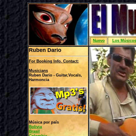
Nuevo
Los Músico
Ruben Dario
For Booking Info. Contact:
Musicians
Ruben Dario - Guitar,Vocals,
Harmoncia
Música por país
Bolivia
Brasil
Colombia