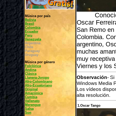
Conocido c
Música por país
Bolivia
Oscar Ferreir
Brasil
Colombia
San Remo en l
Ecuador
Peru
Colombia. Con 
Venezuela
argentino, Osc
Argentina
Chile
muchas amante
Paraguay
Uruguay
muy receptiva 
Música por género
Viernes y los
Folclórica
Andina
Clásica
Observación
- S
Llanera-Joropo
Afro-Colombiano
Windows Media P
Afro-Ecuatoriano
Los vídeos dispo
Original
Amazónica
alta resolución.
Cumbia
Vallenato
Merengue
1.Oscar Tango
Salsa
Son