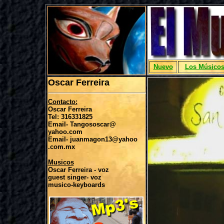
Nuevo
Los Músico
Oscar Ferreira
Contacto:
Oscar Ferreira
Tel: 316331825
Email- Tangososcar@
yahoo.com
Email- juanmagon13@yahoo
.com.mx
Musicos
Oscar Ferreira - voz
guest singer- voz
musico-keyboards