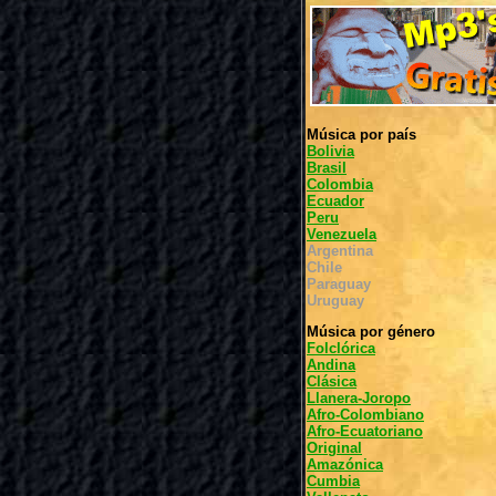
Música por país
Bolivia
Brasil
Colombia
Ecuador
Peru
Venezuela
Argentina
Chile
Paraguay
Uruguay
Música por género
Folclórica
Andina
Clásica
Llanera-Joropo
Afro-Colombiano
Afro-Ecuatoriano
Original
Amazónica
Cumbia