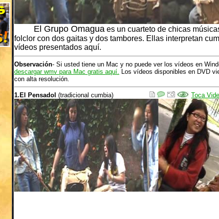
El Grupo Omagua
es un cuarteto de chicas música
folclor con dos gaitas y dos tambores. Ellas interpretan cu
vídeos presentados aquí.
Observación
- Si usted tiene un Mac y no puede ver los vídeos en Win
descargar wmv para Mac gratis aquí.
Los vídeos disponibles en DVD vie
con alta resolución.
1.El Pensadol
(tradicional cumbia)
Toca Vid