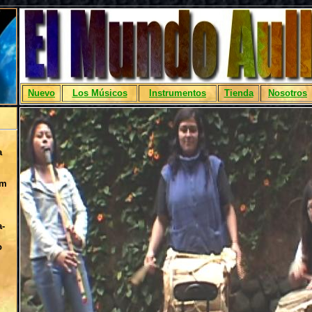
Nuevo
Los Músicos
Instrumentos
Tienda
Nosotros
a
om
a-
o