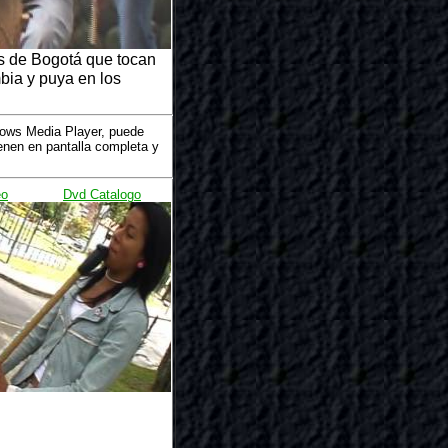
s de Bogotá que tocan
mbia y puya en los
dows Media Player, puede
nen en pantalla completa y
eo
Dvd Catalogo