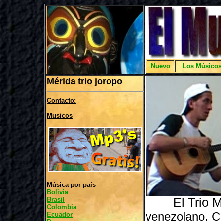
Nuevo
Los Músico
Mérida trio joropo
Contacto:
Musicos
Música por país
Bolivia
Brasil
El Trio M
Colombia
venezolano. C
Ecuador