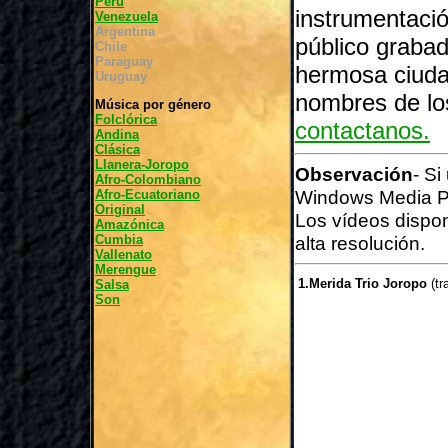
Peru
instrumentació
Venezuela
Argentina
público grabad
Chile
Paraguay
hermosa ciuda
Uruguay
nombres de los
Música por género
Folclórica
contactanos.
Andina
Clásica
Llanera-Joropo
Observación
- Si
Afro-Colombiano
Windows Media P
Afro-Ecuatoriano
Original
Los vídeos dispo
Amazónica
Cumbia
alta resolución.
Vallenato
Merengue
1.Merida Trio Joropo
(tr
Salsa
Son