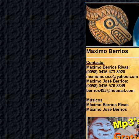
Maximo Berrios
Contacto:
Máximo Berrios Rivas:
(0058) 0416 473 8020
memomusico@yahoo.com
Máximo José Berrios:
(0058) 0416 576 8349
berrios493@hotmail.com
Músicos
Máximo Berrios Rivas
Máximo José Berrios