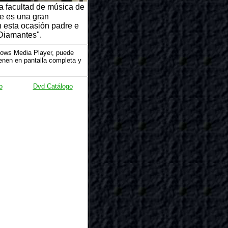
a facultad de música de
e es una gran
n esta ocasión padre e
 Diamantes".
dows Media Player, puede
nen en pantalla completa y
o
Dvd Catálogo