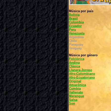
Música por país
Bolivia
Brasil
Colombia
Ecuador
Peru
Venezuela
Argentina
Chile
Paraguay
Uruguay
Música por género
Folclórica
Andina
Clásica
Llanera-Joropo
Afro-Colombiano
Afro-Ecuatoriano
Original
Amazónica
Cumbia
Vallenato
Merengue
Salsa
Son