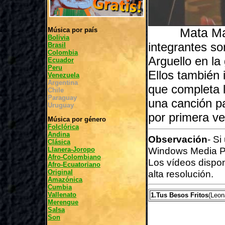
Música por país
Mata Ma
Bolivia
integrantes s
Brasil
Colombia
Arguello en la
Ecuador
Peru
Ellos también 
Venezuela
Argentina
que completa 
Chile
Paraguay
una canción pa
Uruguay
por primera ve
Música por género
Folclórica
Andina
Observación
- Si
Clásica
Windows Media P
Llanera-Joropo
Afro-Colombiano
Los vídeos dispo
Afro-Ecuatoriano
Original
alta resolución.
Amazónica
Cumbia
Vallenato
1.Tus Besos Fritos
(Leon
Merengue
Salsa
Son