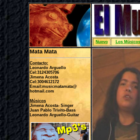
Nuevo
Los Músico
Mata Mata
Contacto:
Leonardo Arguello
Cel:3124305706
Jimena Acosta
Cel:3004612172
Email:musicmatamata@
hotmail.com
Músicos
Jimena Acosta- Singer
Juan Pablo Trivito-Bass
Leonardo Arguello-Guitar