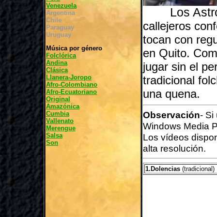
Venezuela
Los Astros
Argentina
Chile
callejeros con
Paraguay
Uruguay
tocan con regul
Música por género
en Quito. Como
Folclórica
Andina
jugar sin el p
Clásica
Llanera-Joropo
tradicional fol
Afro-Colombiano
una quena.
Afro-Ecuatoriano
Original
Amazónica
Observación
- Si
Cumbia
Vallenato
Windows Media P
Merengue
Salsa
Los vídeos dispo
Son
alta resolución.
1.Dolencias
(tradicional)