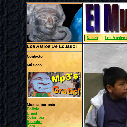
Nuevo
Los Músico
Los Astros De Ecuador
Contacto:
Músicos
Música por país
Bolivia
Brasil
Colombia
Ecuador
Peru