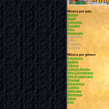
Música por país
Bolivia
Brasil
Colombia
Ecuador
Peru
Venezuela
Argentina
Chile
Paraguay
Uruguay
Música por género
Folclórica
Andina
Clásica
Llanera-Joropo
Afro-Colombiano
Afro-Ecuatoriano
Original
Amazónica
Cumbia
Vallenato
Merengue
Salsa
Son