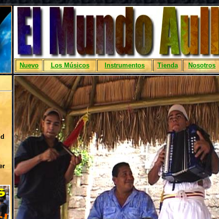
Nuevo
Los Músicos
Instrumentos
Tienda
Nosotros
nd
er