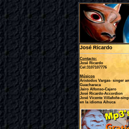
José Ricardo
Contacto:
José Ricardo
Cel:3107107776
Músicos
Aristodos Vargas- singer a
Guacharaca
Jairo Alfonso-Cajero
José Ricardo-Accordion
José Vicente Villafoñe-sing
en la idioma Aihuca