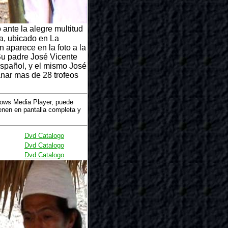
ante la alegre multitud
a, ubicado en La
n aparece en la foto a la
Su padre José Vicente
español, y el mismo José
nar mas de 28 trofeos
dows Media Player, puede
nen en pantalla completa y
Dvd Catalogo
Dvd Catalogo
Dvd Catalogo