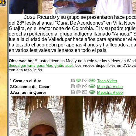
José Ricardo
y su grupo se presentaron hace poco 
del 28º festival anual "Cuna De Acordeones" en Villa Nuev
Guajira, en el sector norte de Colombia. El y su padre (quie
derecha) pertenecen al grupo indígena llamado "Aihuca." 
fue a la ciudad de Valledupar hace años para aprender el 
ha tocado el acordeón por apenas 4 años y ha llegado a ga
en varios festivales vallenatos en todo el país.
Observación
- Si usted tiene un Mac y no puede ver los vídeos en Win
descargar wmv para Mac gratis aquí.
Los vídeos disponibles en DVD vie
con alta resolución.
1.Casa en el Aire
Toca Video
2.Creciente del Cesar
Muestra Video
3.Asi fue mi Querer
Muestra Video