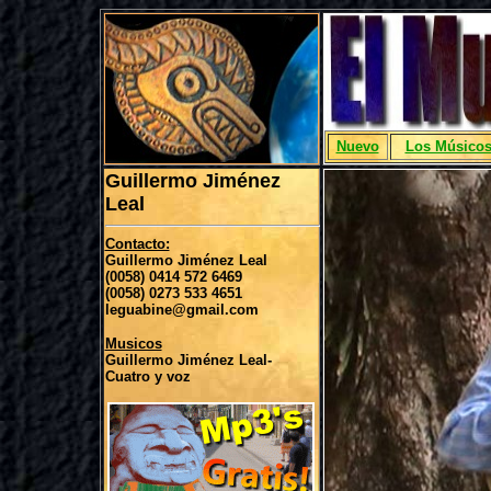
Nuevo
Los Músico
Guillermo Jiménez
Leal
Contacto:
Guillermo Jiménez Leal
(0058) 0414 572 6469
(0058) 0273 533 4651
leguabine@gmail.com
Musicos
Guillermo Jiménez Leal-
Cuatro y voz