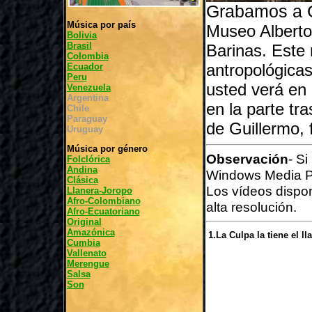
Grabamos a G
Música por país
Museo Alberto 
Bolivia
Brasil
Barinas. Este
Colombia
antropológicas
Ecuador
Peru
usted verá en e
Venezuela
Argentina
en la parte tr
Chile
Paraguay
de Guillermo,
Uruguay
Música por género
Observación
- S
Folclórica
Andina
Windows Media P
Clásica
Los vídeos dispo
Llanera-Joropo
Afro-Colombiano
alta resolución.
Afro-Ecuatoriano
Original
Amazónica
1.La Culpa la tiene el ll
Cumbia
Vallenato
Merengue
Salsa
Son