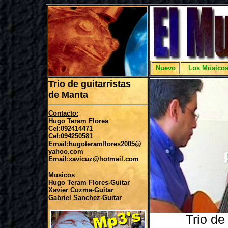
Nuevo
Los Músico
Trio de guitarristas
de Manta
Contacto:
Hugo Teram Flores
Cel:092414471
Cel:094250581
Email:hugoteramflores2005@
yahoo.com
Email:xavicuz@hotmail.com
Musicos
Hugo Teram Flores-Guitar
Xavier Cuzme-Guitar
Gabriel Sanchez-Guitar
Trio de Gui