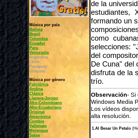
de la univers
estudiantes, 
formando un só
Música por país
composiciones 
Bolivia
Brasil
como cubanas
Colombia
Ecuador
selecciones: 
Peru
Venezuela
del composito
Argentina
Chile
De Cuna" del 
Paraguay
disfruta de la
Uruguay
trío.
Música por género
Folclórica
Andina
Clásica
Observación
- Si
Llanera-Joropo
Windows Media P
Afro-Colombiano
Afro-Ecuatoriano
Los vídeos dispo
Original
alta resolución.
Amazónica
Cumbia
Vallenato
1.Al Besar Un Petalo
(Hi
Merengue
Salsa