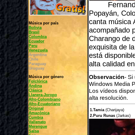
Fernando 
Popayán, Colom
canta música 
Música por país
Bolivia
acompañado po
Brasil
Colombia
Charango de d
Ecuador
exquisita de l
Peru
Venezuela
está disponibl
Argentina
Chile
alta calidad e
Paraguay
Uruguay
Observación
- Si
Música por género
Folclórica
Windows Media P
Andina
Los vídeos dispo
Clásica
Llanera-Joropo
alta resolución.
Afro-Colombiano
Afro-Ecuatoriano
Original
1.Tamia
(Charijaya)
Amazónica
2.Puru Runas
(Jarkas)
Cumbia
Vallenato
Merengue
Salsa