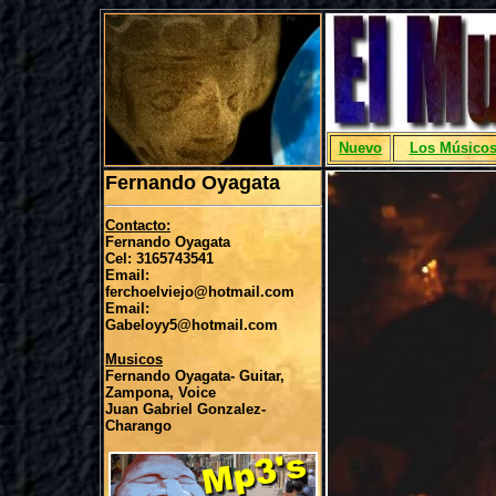
Nuevo
Los Músico
Fernando Oyagata
Contacto:
Fernando Oyagata
Cel: 3165743541
Email:
ferchoelviejo@hotmail.com
Email:
Gabeloyy5@hotmail.com
Musicos
Fernando Oyagata- Guitar,
Zampona, Voice
Juan Gabriel Gonzalez-
Charango