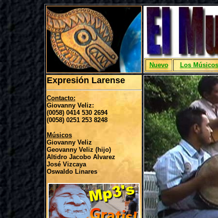
Nuevo
Los Músico
Expresión Larense
Contacto:
Giovanny Veliz:
(0058) 0414 530 2694
(0058) 0251 253 8248
Músicos
Giovanny Veliz
Geovanny Veliz (hijo)
Altidro Jacobo Alvarez
José Vizcaya
Oswaldo Linares