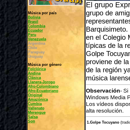
El grupo Exp
grupo de amigo
Música por país
Bolivia
representantes
Brasil
Colombia
Barquisimeto.
Ecuador
Peru
en el Colegio 
Venezuela
Argentina
típicas de la 
Chile
Golpe Tocuyano
Paraguay
Uruguay
proviene de la
Música por género
de la región y
Folclórica
Andina
música larens
Clásica
Llanera-Joropo
Afro-Colombiano
Observación
- S
Afro-Ecuatoriano
Original
Windows Media P
Amazónica
Los vídeos dispo
Cumbia
Vallenato
alta resolución.
Merengue
Salsa
Son
1.Golpe Tocuyano
(tradi